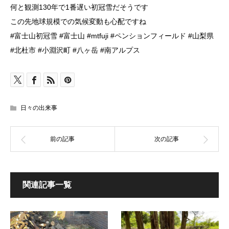
何と観測130年で1番遅い初冠雪だそうです
この先地球規模での気候変動も心配ですね
#富士山初冠雪 #富士山 #mtfuji #ペンションフィールド #山梨県
#北杜市 #小淵沢町 #八ヶ岳 #南アルプス
日々の出来事
関連記事一覧