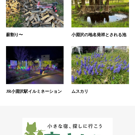
薪割り〜
小淵沢の地名発祥とされる池
JR小淵沢駅イルミネーション
ムスカリ