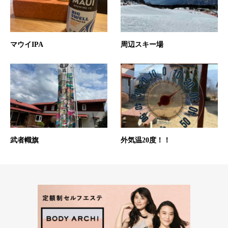
マウイIPA
周辺スキー場
武者幟旗
外気温20度！！