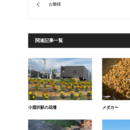
お雛様
関連記事一覧
小淵沢駅の花壇
メダカ〜