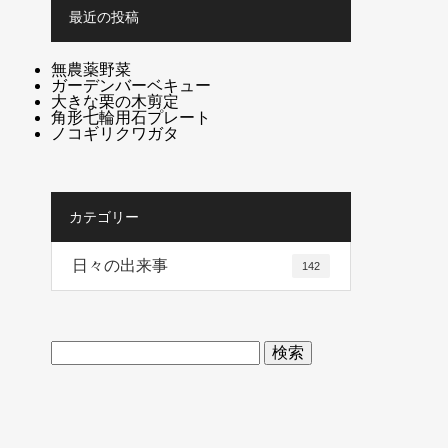
最近の投稿
無農薬野菜
ガーデンバーベキュー
大きな栗の木剪定
角形七輪用石プレート
ノコギリクワガタ
カテゴリー
日々の出来事
142
検
索: