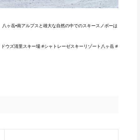
 八ヶ岳•南アルプスと雄大な自然の中でのスキースノボーは
メドウズ清里スキー場 #シャトレーゼスキーリゾート八ヶ岳 #