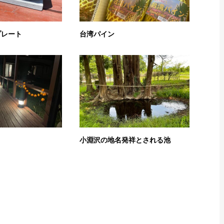
プレート
台湾パイン
小淵沢の地名発祥とされる池