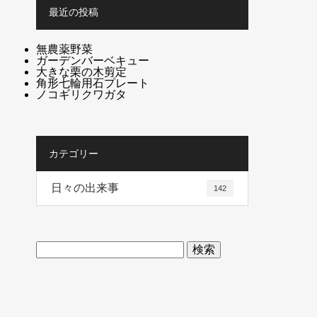
最近の投稿
無農薬野菜
ガーデンバーベキュー
大きな栗の木剪定
角形七輪用石プレート
ノコギリクワガタ
カテゴリー
日々の出来事
142
検
索: