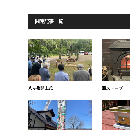
関連記事一覧
八ヶ岳開山式
薪ストーブ